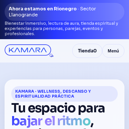
Ahora estamos en Rionegro
· Sector
Llanogrande
Bienestar inmersivo, lectura de aura, tienda espiritual y
experiencias para personas, parejas, eventos y
profesionales.
Tienda
0
Menú
KAMARA · WELLNESS, DESCANSO Y
ESPIRITUALIDAD PRÁCTICA
Tu espacio para
bajar el ritmo
,